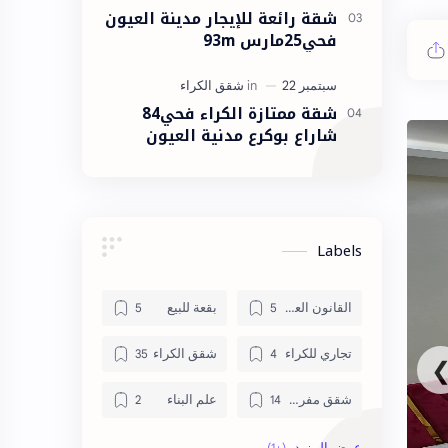
شقة رائعة للإيجار مدينة العيون
فحي25مارس 93m
شقة ممتازة الكراء فحي84
شاراع بوكرع مدنية العيون
Labels
القانون العقاري
بقعة للبيع
تجاري للكراء
شقق الكراء
شقق مفروشة
علم البناء
منزل للبيع