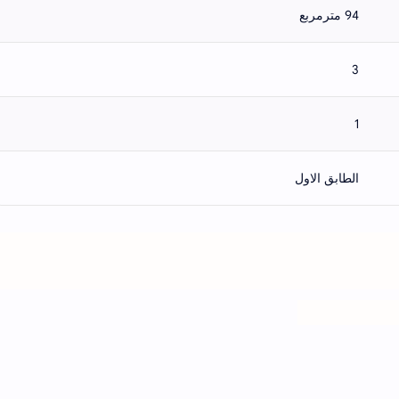
94 مترمربع
3
1
الطابق الاول