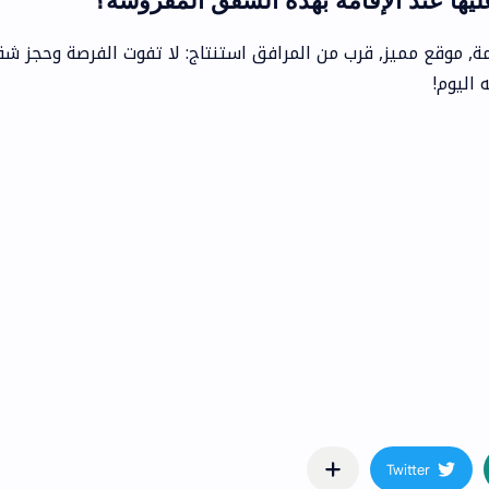
ها عند الإقامة بهذه الشقق المفروشة؟
, موقع مميز, قرب من المرافق استنتاج: لا تفوت الفرصة وحجز ش