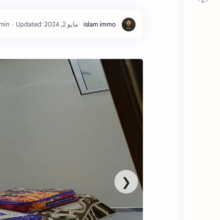
 min
❮