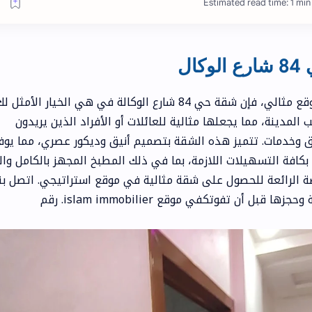
Estimated read time: 1 min
ل
إذا كنت تبحث عن شقة رائعة للكراء في موقع مثالي، فإن شقة حي 84 شارع الوكالة في هي الخيار الأمثل 
مدينة، مما يجعلها مثالية للعائلات أو الأفراد الذين يريدون
ق وخدمات. تتميز هذه الشقة بتصميم أنيق وديكور عصري، مما يوف
بكافة التسهيلات اللازمة، بما في ذلك المطبخ المجهز بالكامل وال
صة الرائعة للحصول على شقة مثالية في موقع استراتيجي. اتصل بنا
اليوم لمعرفة المزيد عن هذه الشقة الرائعة وحجزها قبل أن تفوتكفي موقع islam immobilier. رقم