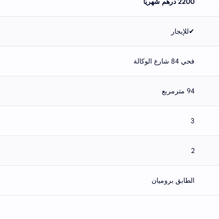
2200 ‎درهم شهريًا
✔للإيجار
فحي 84 شارع الوكالة
94 مترمربع
3
2
الطابق بروميان