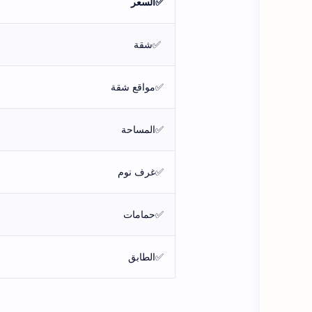
✅السعر
✅شقة
✅مواقع شقة
✅المساحة
✅غرف نوم
✅حمامات
✅الطابق