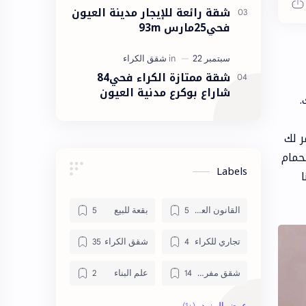
شقة رائعة للإيجار مدينة العيون
فحي25مارس 93m
شقة ممتازة الكراء فحي84
شاراع بوكرع مدنية العيون
لك.
ر لك
حمام
Labels
القانون العقاري
بقعة للبيع
تجاري للكراء
شقق الكراء
شقق مفروشة
علم البناء
منزل للبيع