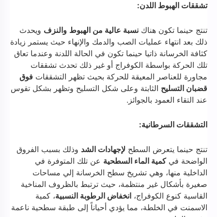
تشققات الهبوط اللدن:
تنتج حينما تكون هناك
نسبة عالية من الهبوط
والنزف
ويحدث
ذلك بعد انتهاء عمليات الصب والدمك والإنهاء حيث يستمر زيادة
كثافة الخرسانة ذاتيا حينما تكون في الحالة اللدنة وعندما تعاق
تلك الحركة بواسطة الكوفراج أو غير ذلك تحدث تشققات
مجاورة للعناصر المعيقة للحركة بحيث تظهر التشققات
فوق
قضبان التسليح
الثابتة وعلى شكل التسليح وتظهر بشكل تقوس
عند التقاء العمود بالجوائز.
التشققات السرطانية:
تنتج حينما يتعرض السطح
لإجهادات الشد
وذلك بسبب الفروق
الواضحة في
كمية الماء السطحية
عن تلك المتوفرة في
الداخلية منها، وهي تشريخ سطح الخرسانة إلي مساحات
صغيرة بأشكال غير منتظمة، حيث ترتبط بالظروف المناخية
القاسية كنوع الكوفراج،
انخفاض الرطوبة النسبية
، كمية
الاسمنت في الخلطة، مما يؤدي أحياناً إلى طبقة سطحية ناعمة