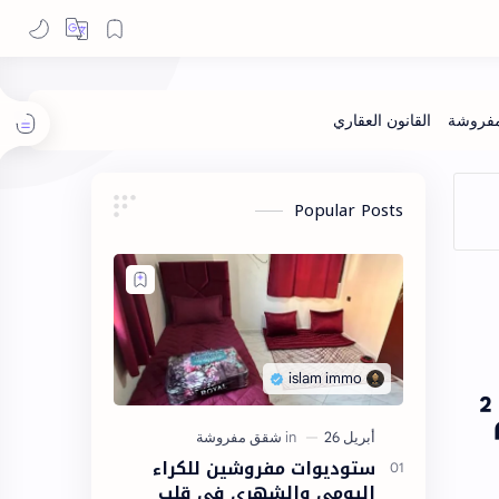
Popular Posts
عقار للبيع محفض ب2 واجهات مميز مسحتها : 168م²
ستوديوات مفروشين للكراء
اليومي والشهري في قلب