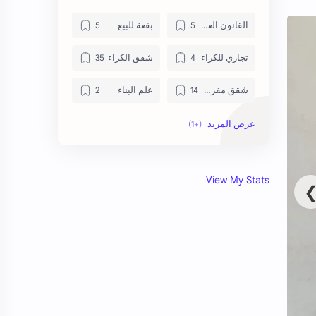
القانون العقاري
بقعة للبيع
تجاري للكراء
شقق الكراء
شقق مفروشة
علم البناء
منزل للبيع
View My Stats