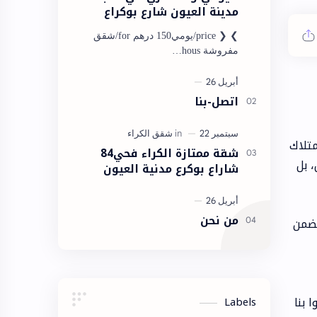
مدينة العيون شارع بوكراع
مدينة العيون
❯ ❮ price/يومي150 درهم for/شقق
مفروشة hous…
اتصل-بنا
متلاك
شقة ممتازة الكراء فحي84
ش، بل
شاراع بوكرع مدنية العيون
من نحن
تضمن
 بنا
Labels