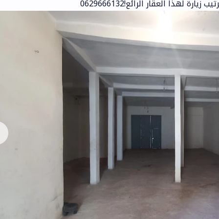
ة لهذا العقار الرائع!0629666132
❯