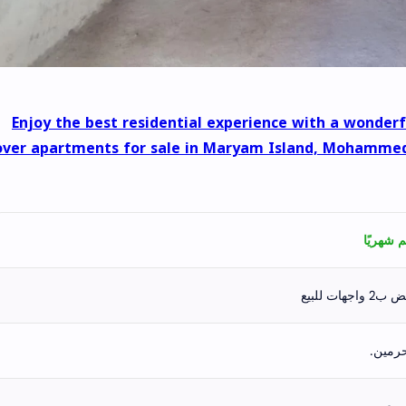
Enjoy the best residential experience with a wonderfu
over apartments for sale in Maryam Island, Mohammed
هات للبيع
رمين.