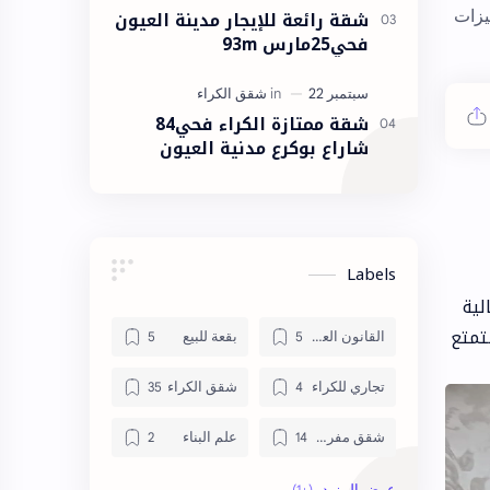
 وتجهيزات
شقة رائعة للإيجار مدينة العيون
فحي25مارس 93m
شقة ممتازة الكراء فحي84
شاراع بوكرع مدنية العيون
Labels
لية
تمتع
القانون العقاري
بقعة للبيع
تجاري للكراء
شقق الكراء
شقق مفروشة
علم البناء
منزل للبيع