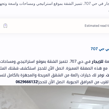
وكالة اسلام العقارات تقدم لك شقة رائعة للإيجار في حي 707. تتميز الشقة بموقع استراتيجي ومساحات واسعة
Estimated read t
حي 707
عة
للإيجار
في حي 707. تتميز الشقة بموقع استراتيجي ومساحات
مع هذه الصفقة المميزة. اتصل الآن للحجز. استكشف شقتك المثا
ت
. نوفر لك خيارات رائعة من الشقق المريحة والمجهزة بالكامل لتس
قرب من المرافق الحيوية. اتصل الآن للحجز!
0629666132