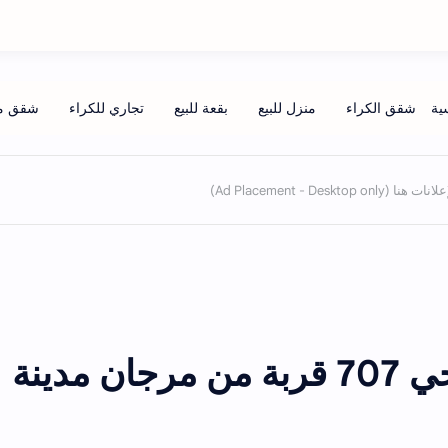
شقة رائعة للإيجار فحي 707 قربة من مرجان مدينة